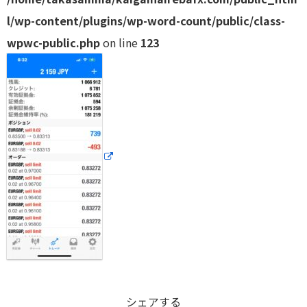
l/wp-content/plugins/wp-word-count/public/class-
wpwc-public.php
on line
123
シェアする