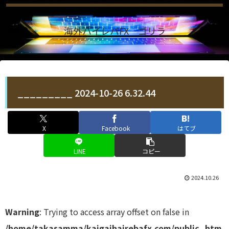
海外ハイレバFX ゴリラ
_________ 2024-10-26 6.32.44
X
Facebook
はてブ
LINE
コピー
2024.10.26
Warning
: Trying to access array offset on false in
/home/takasamma/kaigaihairebafx.com/public_htm