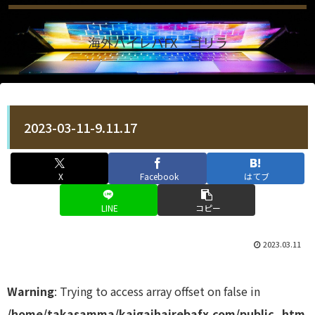
海外ハイレバFX ゴリラ
2023-03-11-9.11.17
X
Facebook
はてブ
LINE
コピー
2023.03.11
Warning
: Trying to access array offset on false in
/home/takasamma/kaigaihairebafx.com/public_htm