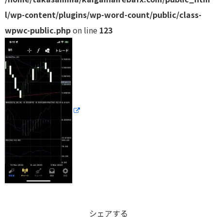
l/wp-content/plugins/wp-word-count/public/class-
wpwc-public.php
on line
123
シェアする