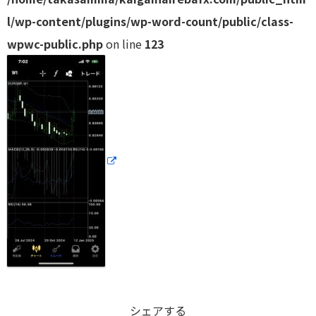
l/wp-content/plugins/wp-word-count/public/class-
wpwc-public.php
on line
123
シェアする