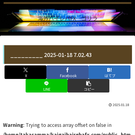
海外ハイレバFX ゴリラ
_________ 2025-01-18 7.02.43
X
Facebook
はてブ
LINE
コピー
2025.01.18
Warning
: Trying to access array offset on false in
/home/takasamma/kaigaihairebafx.com/public_htm