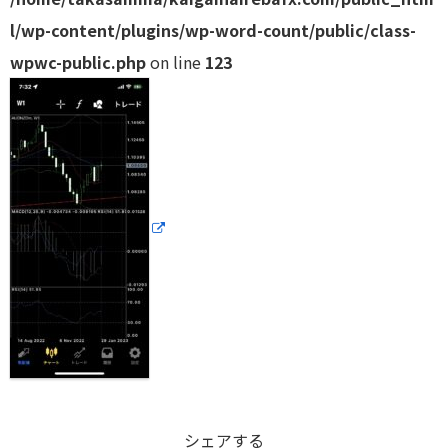
l/wp-content/plugins/wp-word-count/public/class-
wpwc-public.php
on line
123
シェアする