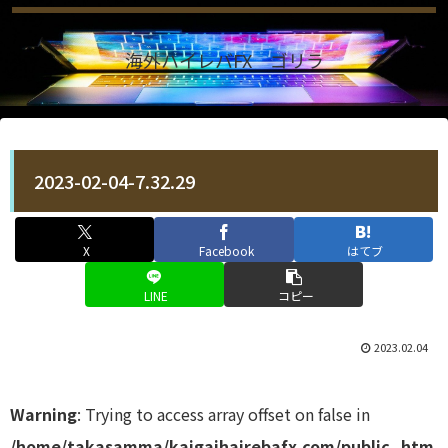
海外ハイレバFX ゴリラ
2023-02-04-7.32.29
X
Facebook
はてブ
LINE
コピー
2023.02.04
Warning
: Trying to access array offset on false in
/home/takasamma/kaigaihairebafx.com/public_htm