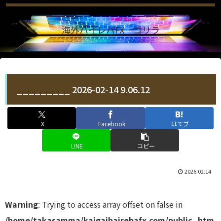
海外ハイレバFX ゴリラ
_________ 2026-02-14 9.06.12
X
Facebook
はてブ
LINE
コピー
2026.02.14
Warning
: Trying to access array offset on false in
/home/takasamma/kaigaihairebafx.com/public_htm