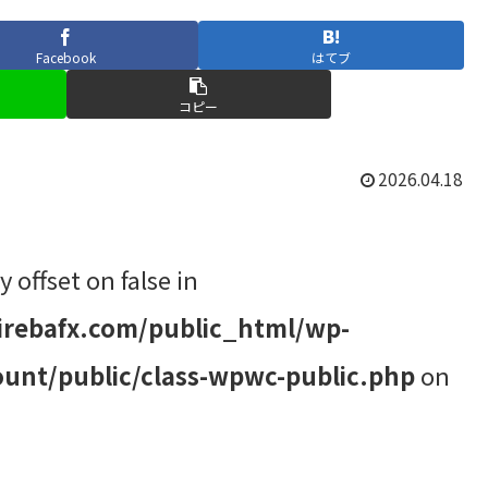
Facebook
はてブ
コピー
2026.04.18
y offset on false in
rebafx.com/public_html/wp-
unt/public/class-wpwc-public.php
on