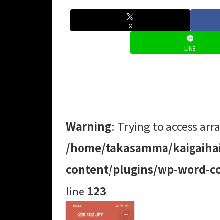
X
LINE
Warning
: Trying to access arra
/home/takasamma/kaigaihai
content/plugins/wp-word-co
line
123