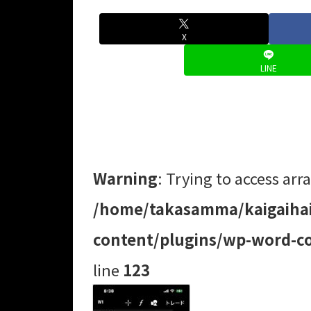
X
LINE
Warning
: Trying to access arra
/home/takasamma/kaigaihai
content/plugins/wp-word-co
line
123