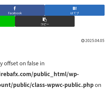
Facebook
はてブ
コピー
2025.04.05
y offset on false in
rebafx.com/public_html/wp-
unt/public/class-wpwc-public.php
on