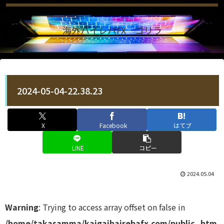
海外ハイレバFX ゴリラ
2024-05-04-22.38.23
X
Facebook
はてブ
LINE
コピー
2024.05.04
Warning
: Trying to access array offset on false in
/home/takasamma/kaigaihairebafx.com/public_htm