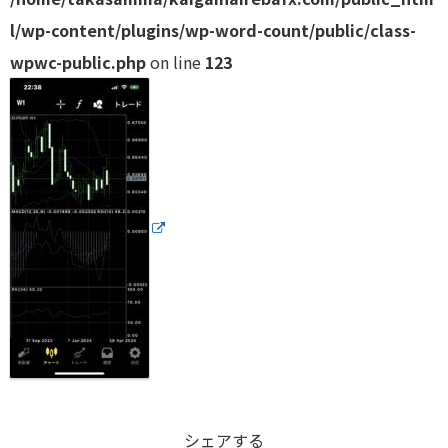
l/wp-content/plugins/wp-word-count/public/class-
wpwc-public.php
on line
123
シェアする