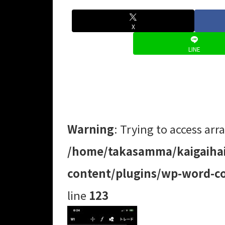
X
LINE
Warning
: Trying to access arra
/home/takasamma/kaigaihai
content/plugins/wp-word-co
line
123