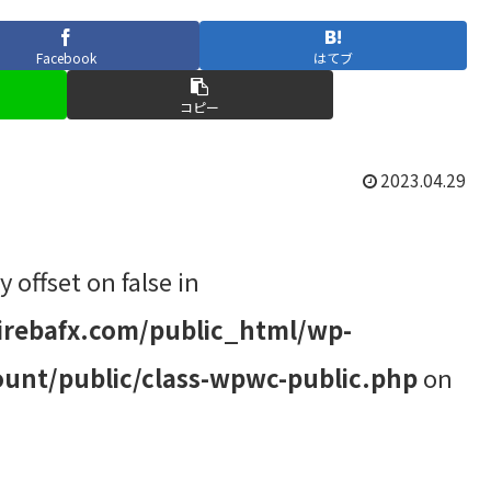
Facebook
はてブ
コピー
2023.04.29
y offset on false in
rebafx.com/public_html/wp-
unt/public/class-wpwc-public.php
on