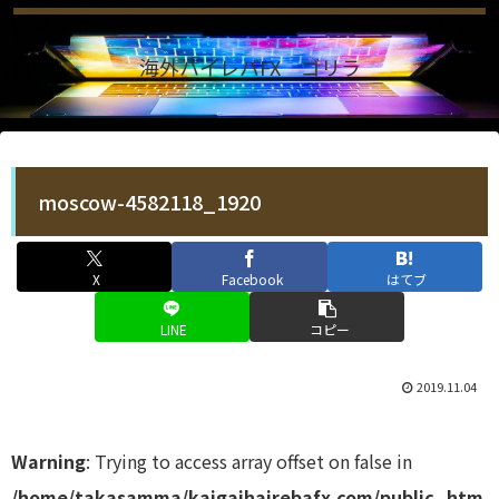
海外ハイレバFX ゴリラ
moscow-4582118_1920
X
Facebook
はてブ
LINE
コピー
2019.11.04
Warning
: Trying to access array offset on false in
/home/takasamma/kaigaihairebafx.com/public_htm