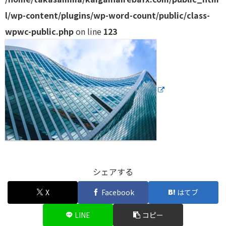
l/wp-content/plugins/wp-word-count/public/class-
wpwc-public.php
on line
123
シェアする
X
Facebook
はてブ
LINE
コピー