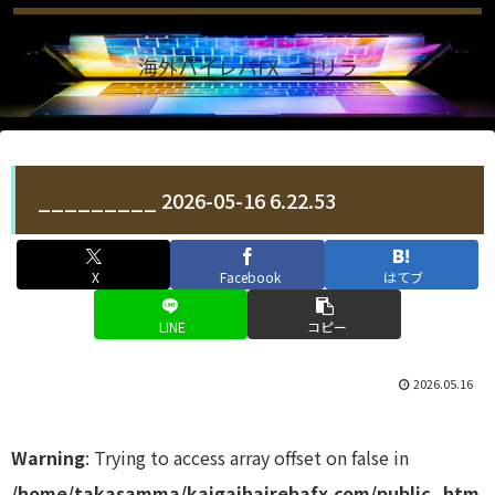
海外ハイレバFX ゴリラ
_________ 2026-05-16 6.22.53
X
Facebook
はてブ
LINE
コピー
2026.05.16
Warning
: Trying to access array offset on false in
/home/takasamma/kaigaihairebafx.com/public_htm