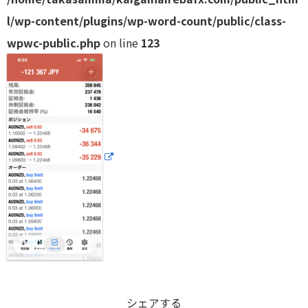
l/wp-content/plugins/wp-word-count/public/class-
wpwc-public.php
on line
123
シェアする