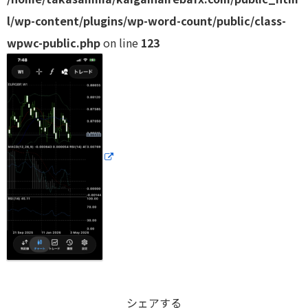
l/wp-content/plugins/wp-word-count/public/class-
wpwc-public.php
on line
123
シェアする