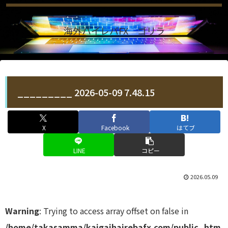
海外ハイレバFX ゴリラ
_________ 2026-05-09 7.48.15
X
Facebook
はてブ
LINE
コピー
2026.05.09
Warning
: Trying to access array offset on false in
/home/takasamma/kaigaihairebafx.com/public_htm