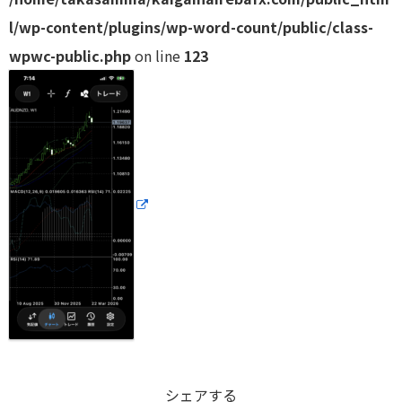
l/wp-content/plugins/wp-word-count/public/class-
wpwc-public.php
on line
123
シェアする