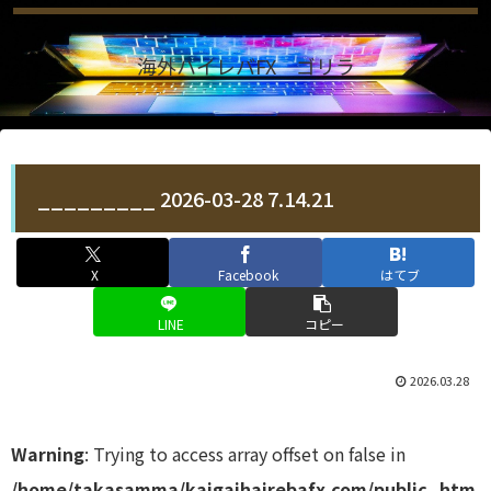
海外ハイレバFX ゴリラ
_________ 2026-03-28 7.14.21
X
Facebook
はてブ
LINE
コピー
2026.03.28
Warning
: Trying to access array offset on false in
/home/takasamma/kaigaihairebafx.com/public_htm