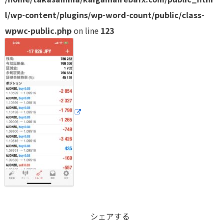
l/wp-content/plugins/wp-word-count/public/class-
wpwc-public.php
on line
123
シェアする