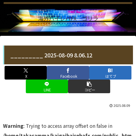
海外ハイレバFX ゴリラ
_________ 2025-08-09 8.06.12
X
Facebook
はてブ
LINE
コピー
2025.08.09
Warning
: Trying to access array offset on false in
/home/takasamma/kaigaihairebafx.com/public_htm